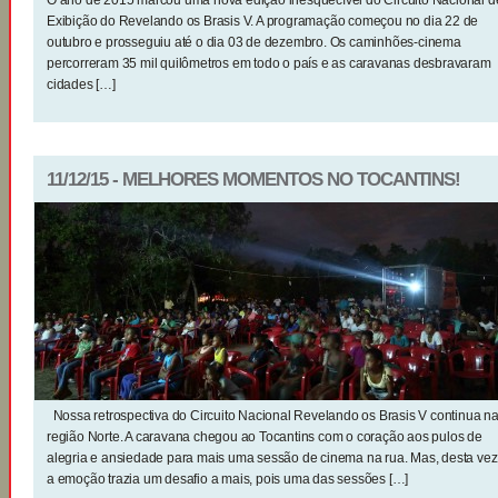
O ano de 2015 marcou uma nova edição inesquecível do Circuito Nacional d
Exibição do Revelando os Brasis V. A programação começou no dia 22 de
outubro e prosseguiu até o dia 03 de dezembro. Os caminhões-cinema
percorreram 35 mil quilômetros em todo o país e as caravanas desbravaram
cidades […]
11/12/15 - MELHORES MOMENTOS NO TOCANTINS!
Nossa retrospectiva do Circuito Nacional Revelando os Brasis V continua n
região Norte. A caravana chegou ao Tocantins com o coração aos pulos de
alegria e ansiedade para mais uma sessão de cinema na rua. Mas, desta vez
a emoção trazia um desafio a mais, pois uma das sessões […]