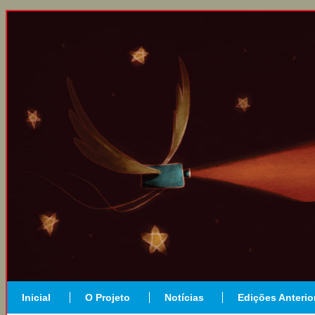
Inicial
O Projeto
Notícias
Edições Anterio