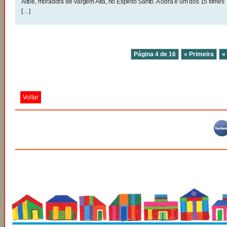
Altoé, moradora de Vargem Alta, no Espírito Santo. A obra é um dos 15 filmes
[…]
Página 4 de 16
« Primeira
«
Voltar