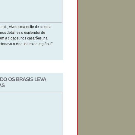
erais, viveu uma noite de cinema
 nos detalhes o esplendor de
am a cidade, nos casarões, na
cionava o cine-teatro da região. E
ANDO OS BRASIS LEVA
AS