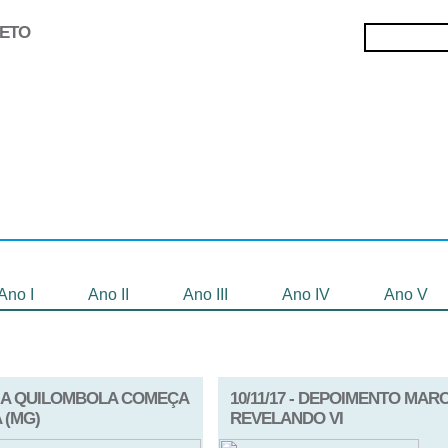
JETO
Selecionados
Oficinas
Gravação de
Filmes
Ano I
Ano II
Ano III
Ano IV
Ano V
ÍLIA QUILOMBOLA COMEÇA
10/11/17 - DEPOIMENTO MA
 (MG)
REVELANDO VI