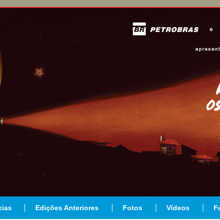
cias
Edições Anteriores
Fotos
Vídeos
F