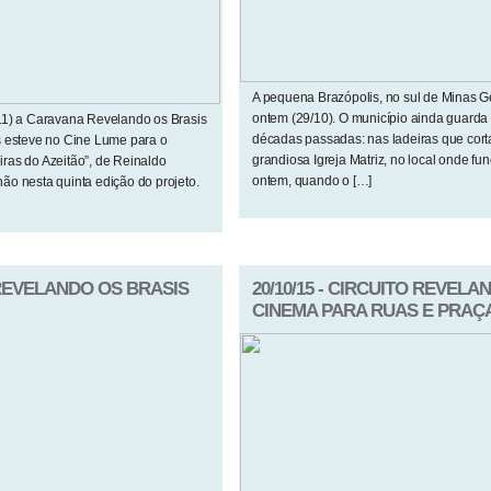
A pequena Brazópolis, no sul de Minas G
ontem (29/10). O município ainda guarda
11) a Caravana Revelando os Brasis
décadas passadas: nas ladeiras que cort
s esteve no Cine Lume para o
grandiosa Igreja Matriz, no local onde fun
ras do Azeitão”, de Reinaldo
ontem, quando o […]
o nesta quinta edição do projeto.
O REVELANDO OS BRASIS
20/10/15 - CIRCUITO REVEL
CINEMA PARA RUAS E PRAÇ