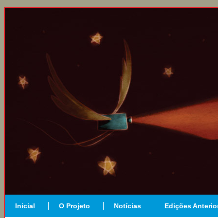
Inicial
O Projeto
Notícias
Edições Anterio