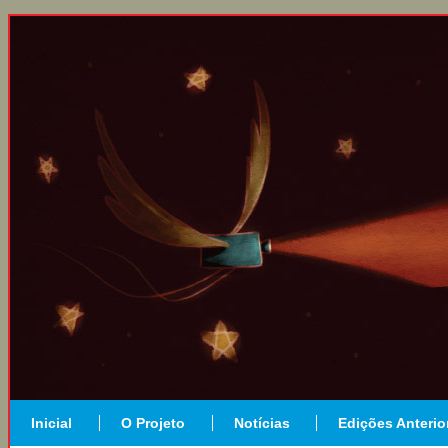
Inicial
O Projeto
Notícias
Edições Anterio