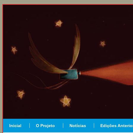
Inicial
O Projeto
Notícias
Edições Anterio