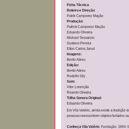
Ficha Técnica
Roteiro e Direção
:
Patrik Camporez Mação
Produção:
Patrick Camporez Mação
Eduardo Oliveira
Michael Tessarolo
Gustavo Pereira
Elton Carlos Janut
Imagens:
Bento Abreu
Edição:
Bento Abreu
Rodolfo Sily
Som:
Vitor Lorenção
Ricardo Oliveira
Trilha Sonora Original:
Eduardo Oliveira
Em Vila Valério, ainda existe a tradiçã
pessoas reencontrem objetos furtados ou
Conheça Vila Valério
: Fundação: 1994 / 