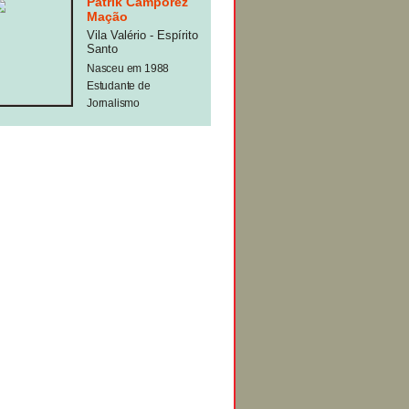
Patrik Camporez
Mação
Vila Valério - Espírito
Santo
Nasceu em 1988
Estudante de
Jornalismo