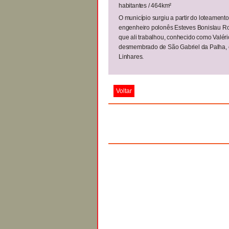
habitantes / 464km²
O município surgiu a partir do loteamen
engenheiro polonês Esteves Bonislau R
que ali trabalhou, conhecido como Valéri
desmembrado de São Gabriel da Palha, e 
Linhares.
Voltar