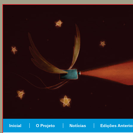
Inicial
O Projeto
Notícias
Edições Anterio