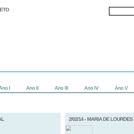
JETO
Selecionados
Oficinas
Gravação de
Filmes
Ano I
Ano II
Ano III
Ano IV
Ano V
AL
2/02/14 - MARIA DE LOURDE