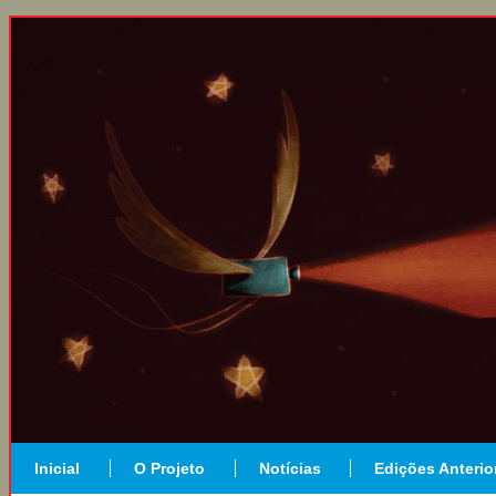
Inicial
O Projeto
Notícias
Edições Anterio