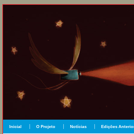
Inicial
O Projeto
Notícias
Edições Anterio