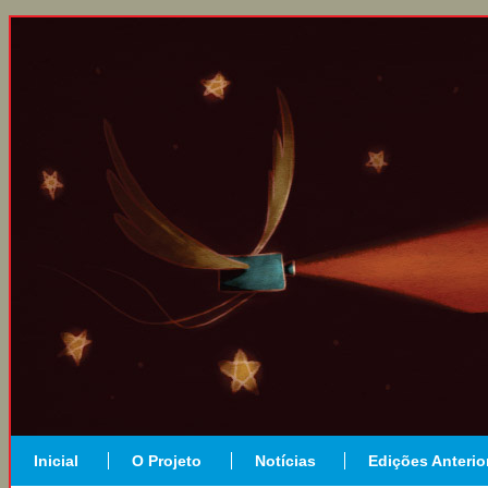
Inicial
O Projeto
Notícias
Edições Anterio