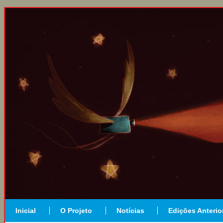
Inicial
O Projeto
Notícias
Edições Anterio