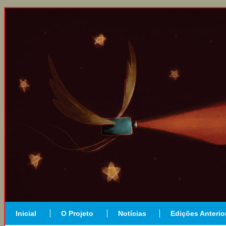
Inicial
O Projeto
Notícias
Edições Anterio