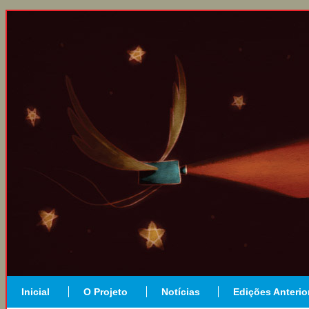
Inicial
O Projeto
Notícias
Edições Anterio