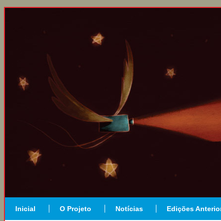
Inicial
O Projeto
Notícias
Edições Anterio