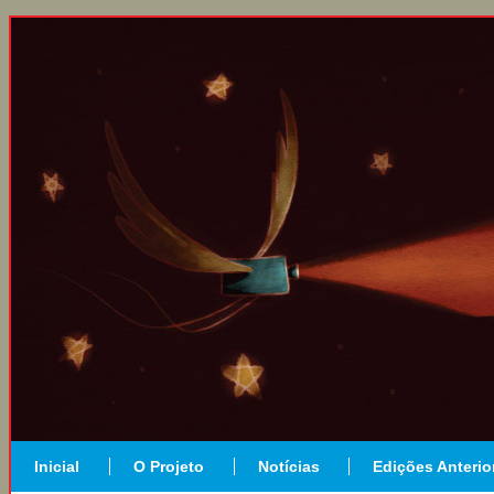
Inicial
O Projeto
Notícias
Edições Anterio