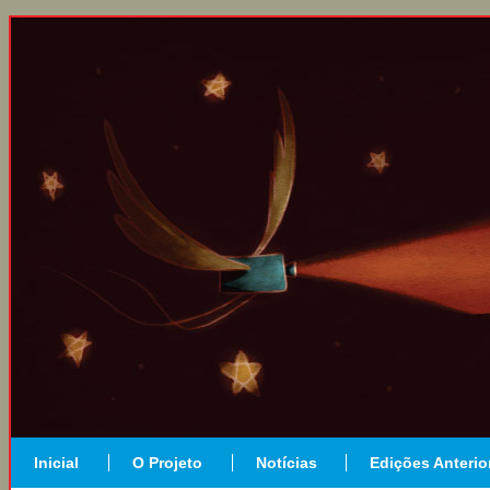
Inicial
O Projeto
Notícias
Edições Anterio