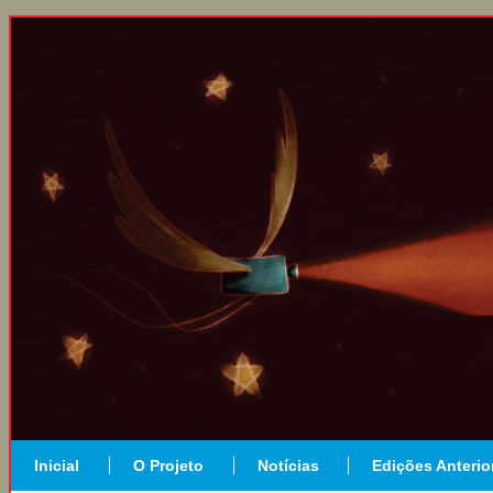
Inicial
O Projeto
Notícias
Edições Anterio