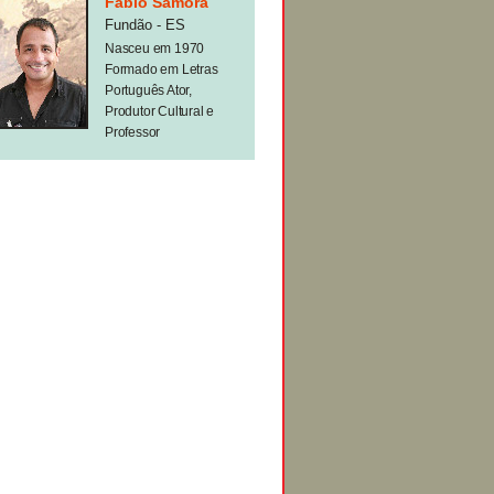
Fábio Samora
Fundão - ES
Nasceu em 1970
Formado em Letras
Português Ator,
Produtor Cultural e
Professor