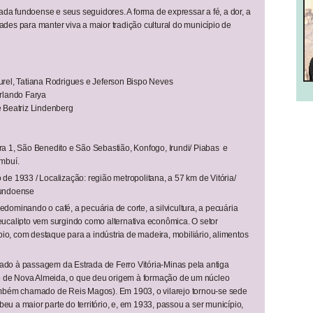
ada fundoense e seus seguidores. A forma de expressar a fé, a dor, a
dades para manter viva a maior tradição cultural do município de
rel, Tatiana Rodrigues e Jeferson Bispo Neves
rlando Farya
 Beatriz Lindenberg
1, São Benedito e São Sebastião, Konfogo, Irundi/ Piabas e
mbuí.
de 1933 / Localização: região metropolitana, a 57 km de Vitória/
 fundoense
ominando o café, a pecuária de corte, a silvicultura, a pecuária
e eucalipto vem surgindo como alternativa econômica. O setor
pio, com destaque para a indústria de madeira, mobiliário, alimentos
gado à passagem da Estrada de Ferro Vitória-Minas pela antiga
io de Nova Almeida, o que deu origem à formação de um núcleo
mbém chamado de Reis Magos). Em 1903, o vilarejo tornou-se sede
beu a maior parte do território, e, em 1933, passou a ser município,