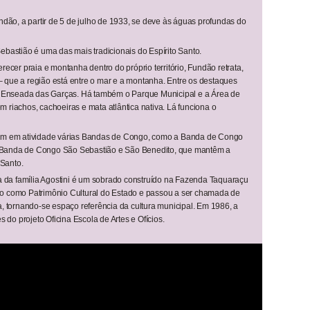
ão, a partir de 5 de julho de 1933, se deve às águas profundas do
bastião é uma das mais tradicionais do Espírito Santo.
recer praia e montanha dentro do próprio território, Fundão retrata,
o – que a região está entre o mar e a montanha. Entre os destaques
 e Enseada das Garças. Há também o Parque Municipal e a Área de
riachos, cachoeiras e mata atlântica nativa. Lá funciona o
m em atividade várias Bandas de Congo, como a Banda de Congo
 Banda de Congo São Sebastião e São Benedito, que mantêm a
 Santo.
a da família Agostini é um sobrado construído na Fazenda Taquaraçu
o como Patrimônio Cultural do Estado e passou a ser chamada de
, tornando-se espaço referência da cultura municipal. Em 1986, a
s do projeto Oficina Escola de Artes e Ofícios.