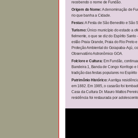
recebendo o nome de Fundão.
Origem do Nome:
A denominação de Fund
rio que banha a Cidade.
Festas:
A Festa de São Benedito e São Se
Turismo:
Único município do estado a ofe
fielmente, o que se diz do Espírito Sant
estão Praia Grande, Praia do Rio Preto
Proteção Ambiental do Goiapaba-Açú, com 
Observatório Astronômico GOA.
Folclore e Cultura:
Em Fundão, continua
Bandeira 1, Banda de Congo Konfogo e
tradição das festas populares no Espírito
Patrimônio Histórico:
A antiga residênci
em 1882. Em 1985, o casarão foi tombad
Casa da Cultura Dr. Mauro Mattos Pereira
residência foi restaurada por adolescente