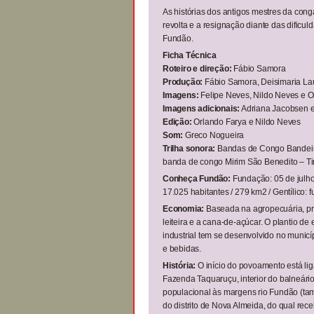
As histórias dos antigos mestres da cong
revolta e a resignação diante das dificul
Fundão.
Ficha Técnica
Roteiro e direção:
Fábio Samora
Produção:
Fábio Samora, Deisimaria Lau
Imagens:
Felipe Neves, Nildo Neves e O
Imagens adicionais:
Adriana Jacobsen e
Edição:
Orlando Farya e Nildo Neves
Som:
Greco Nogueira
Trilha sonora:
Bandas de Congo Bandeira 
banda de congo Mirim São Benedito – Ti
Conheça Fundão:
Fundação: 05 de julho 
17.025 habitantes / 279 km2 / Gentílico:
Economia:
Baseada na agropecuária, pred
leiteira e a cana-de-açúcar. O plantio d
industrial tem se desenvolvido no municí
e bebidas.
História:
O início do povoamento está li
Fazenda Taquaruçu, interior do balneár
populacional às margens rio Fundão (ta
do distrito de Nova Almeida, do qual rece