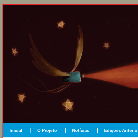
Inicial
O Projeto
Notícias
Edições Anterio