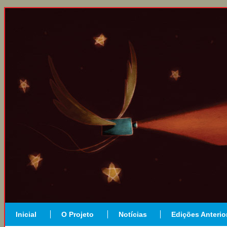
Inicial
O Projeto
Notícias
Edições Anterio