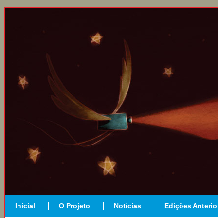
Inicial
O Projeto
Notícias
Edições Anterio