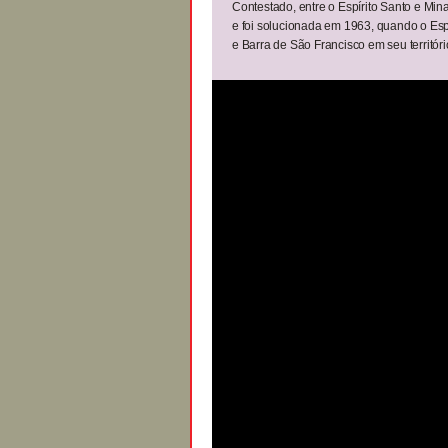
Contestado, entre o Espírito Santo e Min
e foi solucionada em 1963, quando o Esp
e Barra de São Francisco em seu territóri