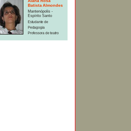
Alana Rosa
Batista Almondes
Mantenópolis -
Espírito Santo
Estudante de
Pedagogia
Professora de teatro