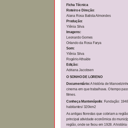
Ficha Técnica
Roteiro e Direção
:
Alana Rosa Batista Almondes
Produção:
Ylênia Silva
Imagens:
Leonardo Gomes
Orlando da Rosa Farya
Som:
Ylênia Silva
Rogério Athaíde
Edição:
Adriana Jacobsen
O SONHO DE LORENO
Documentário:
A história de Manoelzinh
cinema em que trabalhava. O tempo pass
filmes.
Conheça Mantenópolis
: Fundação: 1948
habitantes/ 320km2
As antigas florestas que cobriam a regiã
principal atividade econômica do municíp
região, onde se fixou em 1928. A históri