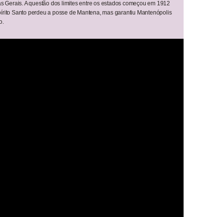
as Gerais. A questão dos limites entre os estados começou em 1912
írito Santo perdeu a posse de Mantena, mas garantiu Mantenópolis
o.