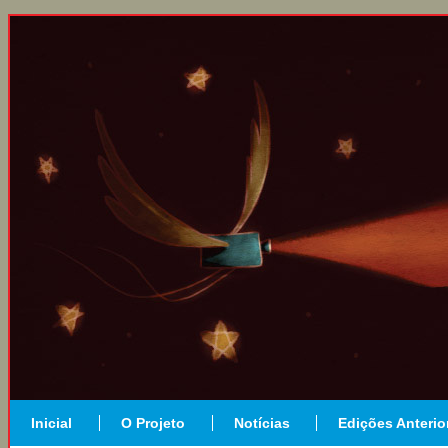
Inicial
O Projeto
Notícias
Edições Anterio