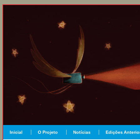
Inicial
O Projeto
Notícias
Edições Anterio