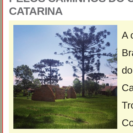
CATARINA
A 
Br
do
Ca
Tr
Co