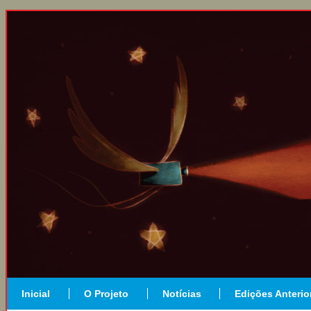
Inicial
O Projeto
Notícias
Edições Anterio