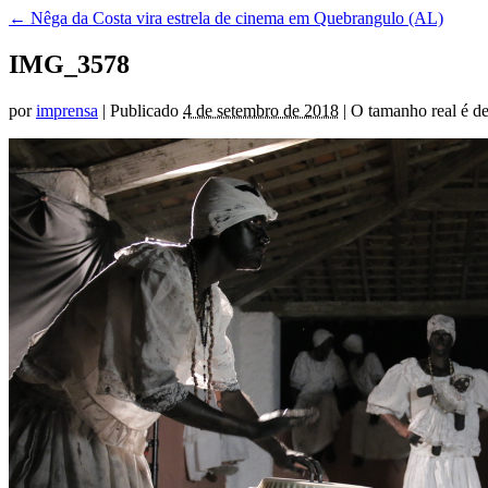
←
Nêga da Costa vira estrela de cinema em Quebrangulo (AL)
IMG_3578
por
imprensa
|
Publicado
4 de setembro de 2018
|
O tamanho real é d