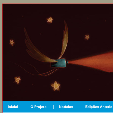
Inicial
O Projeto
Notícias
Edições Anterio