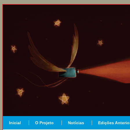
Inicial
O Projeto
Notícias
Edições Anterio