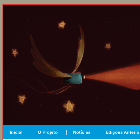
Inicial
O Projeto
Notícias
Edições Anterio