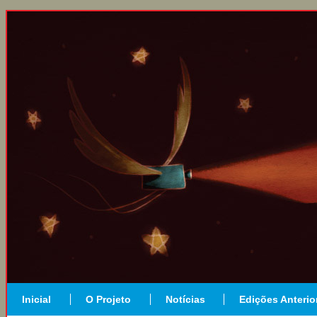
Inicial
O Projeto
Notícias
Edições Anterio