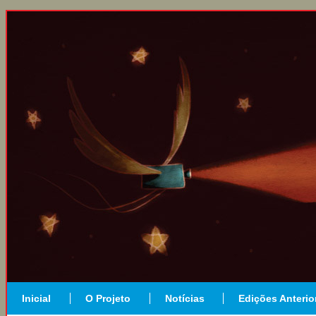
Inicial
O Projeto
Notícias
Edições Anterio