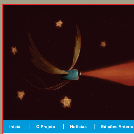
Inicial
O Projeto
Notícias
Edições Anterio