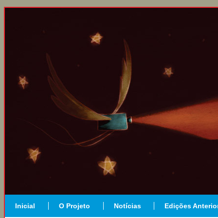
Inicial
O Projeto
Notícias
Edições Anterio