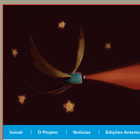
Inicial
O Projeto
Notícias
Edições Anterio