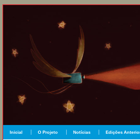
Inicial
O Projeto
Notícias
Edições Anterio