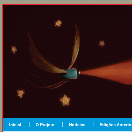
Inicial
O Projeto
Notícias
Edições Anterio