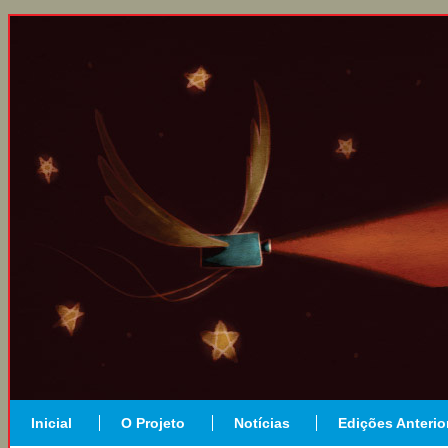
Inicial
O Projeto
Notícias
Edições Anterio