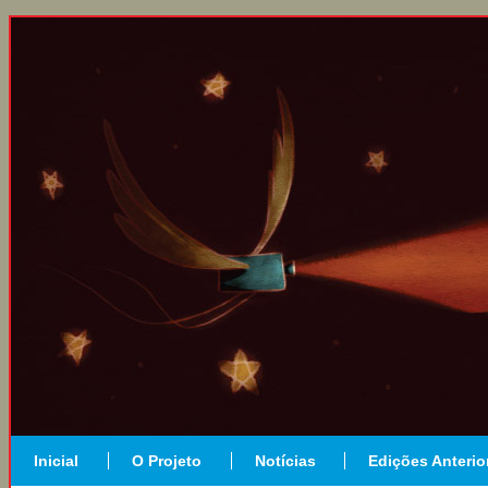
Inicial
O Projeto
Notícias
Edições Anterio