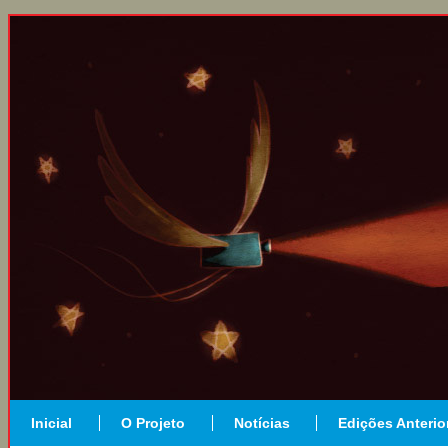
Inicial
O Projeto
Notícias
Edições Anterio