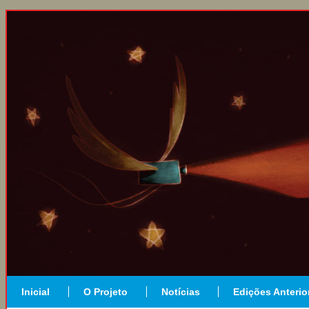
Inicial
O Projeto
Notícias
Edições Anterio