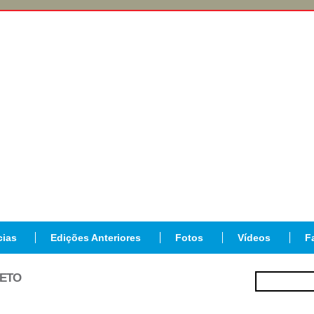
cias
Edições Anteriores
Fotos
Vídeos
F
JETO