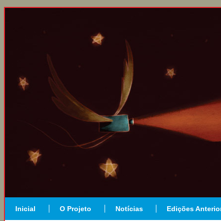
Inicial
O Projeto
Notícias
Edições Anterio