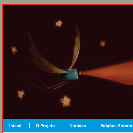
Inicial
O Projeto
Notícias
Edições Anterio