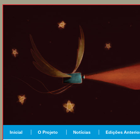
Inicial
O Projeto
Notícias
Edições Anterio