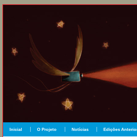
Inicial
O Projeto
Notícias
Edições Anterio