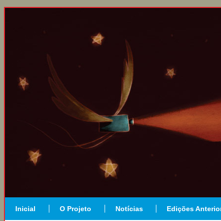
Inicial
O Projeto
Notícias
Edições Anterio