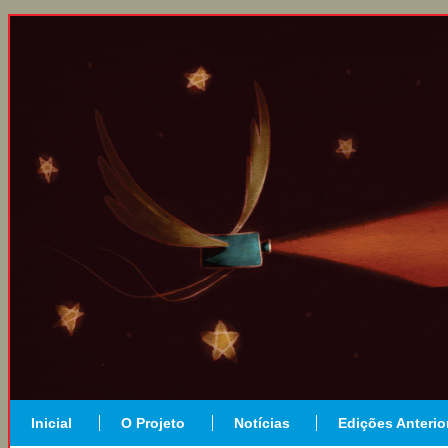
Inicial
O Projeto
Notícias
Edições Anterio