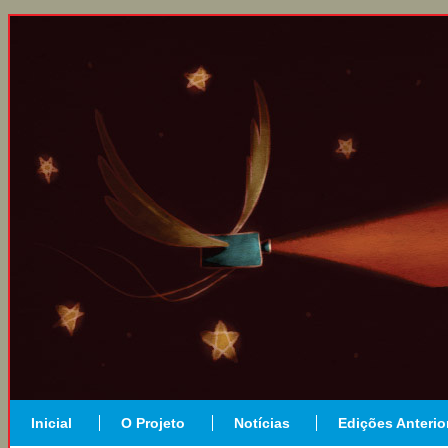
Inicial
O Projeto
Notícias
Edições Anterio